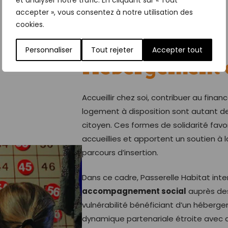
et analyser notre trafic. En cliquant sur « Tout
accepter », vous consentez à notre utilisation des
cookies.
Personnaliser
Tout rejeter
Accepter tout
Hébergement 
Accueillir chez soi, contribuer au fina
logement à disposition sont autant d
citoyen. Ces formes de solidarité favor
accueillies et apportent un soutien à 
parcours d’insertion.
Dans ce cadre, Passerelle Habitat int
accompagnement social
auprès des
vulnérabilité bénéficiant d’un héberge
dynamique partenariale étroite avec d