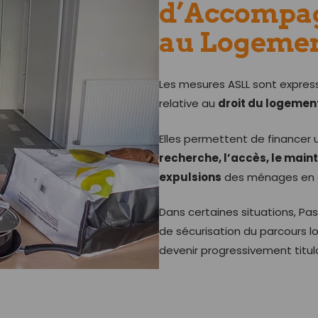
d’Accompag
au Logemen
Les mesures ASLL sont express
relative au
droit du logemen
Elles permettent de financer
recherche, l’accès, le main
expulsions
des ménages en di
Dans certaines situations, Pas
de sécurisation du parcours 
devenir progressivement titula