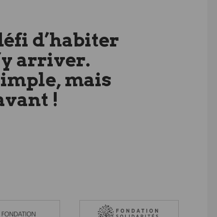
défi d’habiter
’y arriver.
simple, mais
avant !