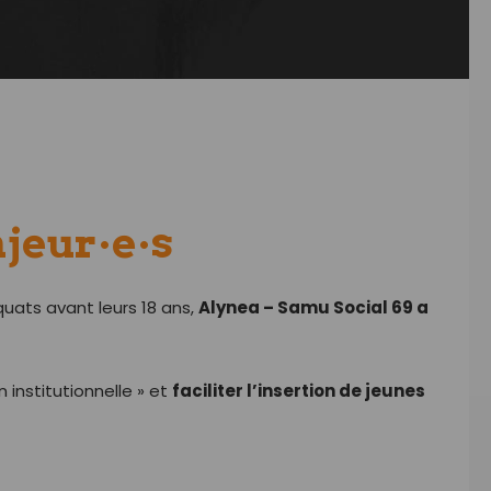
jeur·e·s
uats avant leurs 18 ans,
Alynea – Samu Social 69 a
on institutionnelle » et
faciliter l’insertion de jeunes