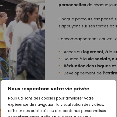
personnelles
de chaque jeun
Chaque parcours est pensé su
s’appuyant sur ses forces et
L’accompagnement couvre l
Accès au
logement
, à la
s
Soutien à la
vie sociale, c
Réduction des risques et 
Développement de
l’estim
Nous respectons votre vie privée.
Nous utilisons des cookies pour améliorer votre
expérience de navigation, la visualisation des vidéos,
lieux de vie
diffuser des publicités ou des contenus personnalisés