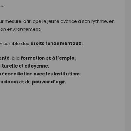
e.
r mesure, afin que le jeune avance à son rythme, en
 son environnement.
’ensemble des
droits fondamentaux
:
anté
, à la
formation
et à
l’emploi
,
ulturelle et citoyenne
,
réconciliation avec les institutions
,
e de soi
et du
pouvoir d’agir
.