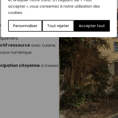
et analyser notre trafic. En cliquant sur « Tout
accepter », vous consentez à notre utilisation des
cookies.
 de Lyon :
Personnaliser
Tout rejeter
Accepter tout
quartiers,
ectif ressource
avec cuisine,
espace numérique.
icipation citoyenne
à travers