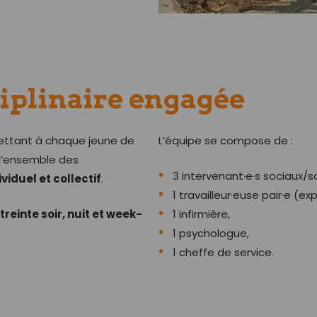
iplinaire engagée
ttant à chaque jeune de
L’équipe se compose de :
 l’ensemble des
3 intervenant·e·s sociaux/so
ividuel et collectif
.
1 travailleur·euse pair·e (e
treinte soir, nuit et week-
1 infirmière,
1 psychologue,
1 cheffe de service.