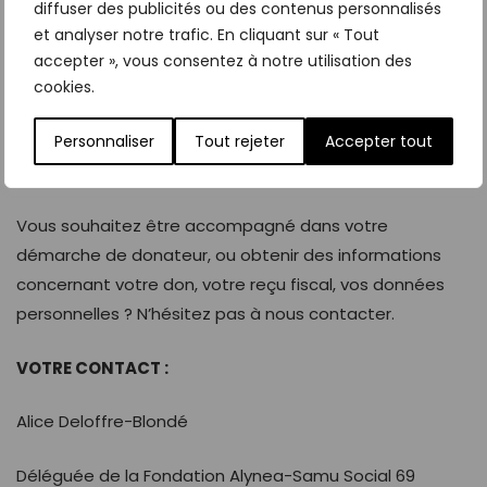
diffuser des publicités ou des contenus personnalisés
et analyser notre trafic. En cliquant sur « Tout
accepter », vous consentez à notre utilisation des
Nous sommes à votre
cookies.
disposition pour
Personnaliser
Tout rejeter
Accepter tout
répondre à vos questions
Vous souhaitez être accompagné dans votre
démarche de donateur, ou obtenir des informations
concernant votre don, votre reçu fiscal, vos données
personnelles ? N’hésitez pas à nous contacter.
VOTRE CONTACT :
Alice Deloffre-Blondé
Déléguée de la Fondation Alynea-Samu Social 69