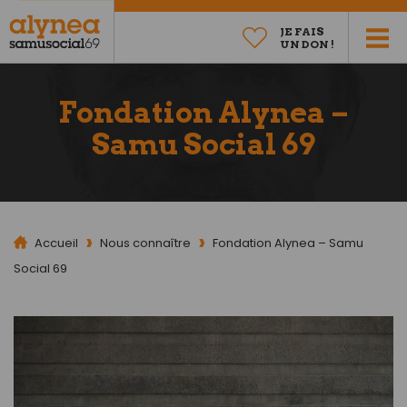
JE FAIS
UN DON !
Fondation Alynea –
Samu Social 69
Accueil
Nous connaître
Fondation Alynea – Samu
Social 69