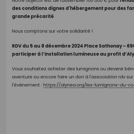
Notre objectif est de rassembler 100 000 € pour
réhabi
des conditions dignes d'hébergement pour des fami
grande précarité
.
Nous comptons sur votre solidarité !
RDV du 5 au 8 décembre 2024 Place Sathonay – 69
participer à l’installation lumineuse au profit d’Al
Vous souhaitez acheter des lumignons ou devenir bén
aventure ou encore faire un don à l'association rdv su
l'événement :
https://alynea.org/les-lumignons-du-co