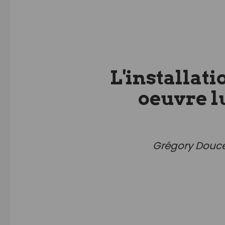
L'installat
oeuvre l
Grégory Doucet