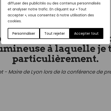
diffuser des publicités ou des contenus personnalisés
et analyser notre trafic. En cliquant sur « Tout
accepter », vous consentez à notre utilisation des
cookies.
Personnaliser
Tout rejeter
Accepter tout
ion des Lumignons du C
umineuse à laquelle je t
particulièrement.
 - Maire de Lyon lors de la conférence de pre