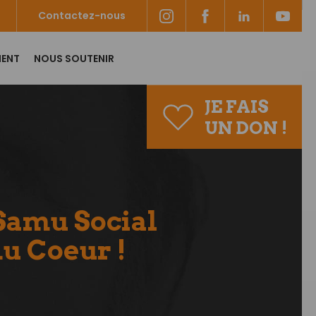
Contactez-nous
MENT
NOUS SOUTENIR
JE FAIS
UN DON !
 Samu Social
u Coeur !