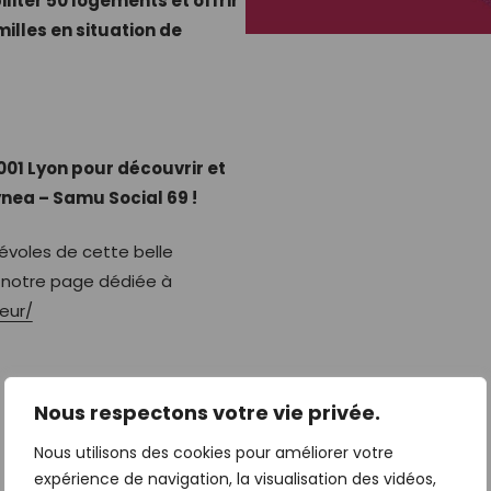
liter 50 logements et offrir
lles en situation de
001 Lyon
pour découvrir et
ynea – Samu Social 69 !
évoles de cette belle
r notre page dédiée à
eur/
Nous respectons votre vie privée.
Nous utilisons des cookies pour améliorer votre
expérience de navigation, la visualisation des vidéos,