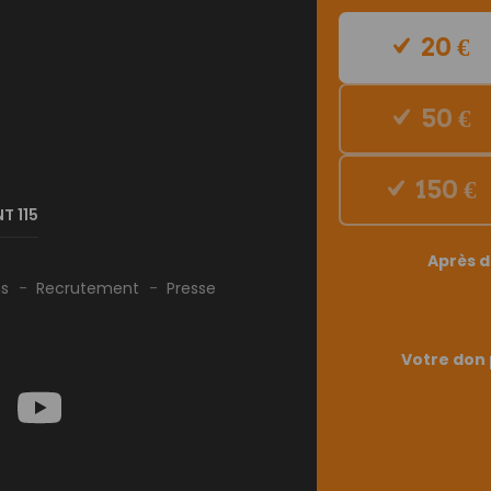
20 €
E
50 €
150 €
T 115
Après d
ns
Recrutement
Presse
Votre don 