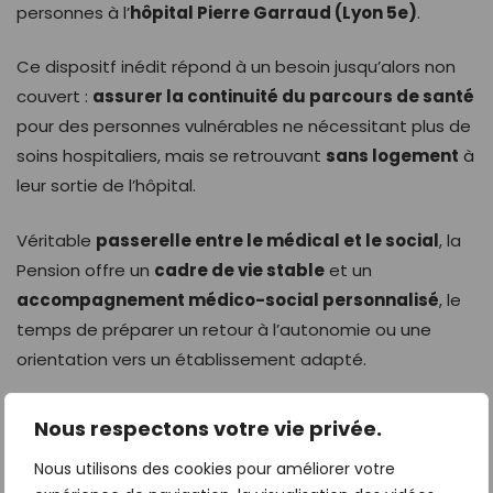
personnes à l’
hôpital Pierre Garraud (Lyon 5e)
.
Ce dispositf inédit répond à un besoin jusqu’alors non
couvert :
assurer la continuité du parcours de santé
pour des personnes vulnérables ne nécessitant plus de
soins hospitaliers, mais se retrouvant
sans logement
à
leur sortie de l’hôpital.
Véritable
passerelle entre le médical et le social
, la
Pension offre un
cadre de vie stable
et un
accompagnement médico-social personnalisé
, le
temps de préparer un retour à l’autonomie ou une
orientation vers un établissement adapté.
En novembre 2025, le dispositif a été élu
“Coup de
Nous respectons votre vie privée.
cœur”
du programme
Innov’HCL
, qui met en avant les
Nous utilisons des cookies pour améliorer votre
projets les plus innovants menés au sein des
Hospices